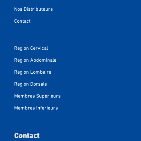
Nos Distributeurs
Contact
Region Cervical
Region Abdominale
Region Lombaire
Region Dorsale
Membres Supérieurs
Membres Inferieurs
Contact