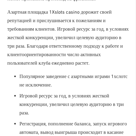
Азартная площадка 1Xslots casino дорожит своей
репутацией и прислушивается к пожеланиям и
требованиям клиентов. Игровой ресурс за год, в условиях
жесткой конкуренции, увеличил целевую аудиторию в
три раза. Благодаря ответственному подходу к работе и
клиентоориентированности число активных
пользователей клуба ежедневно растет.
Популярное заведение с азартными играми 1хслотс
не исключение.
Игровой ресурс за год, в условиях жесткой
конкуренции, увеличил целевую аудиторию в три
раза.
Регистрация, пополнение баланса, запуск игрового
автомата, вывод выигрыша происходит в касание