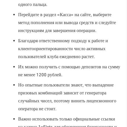
одного пальца.
Перейдите в раздел «Касса» на сайте, выберите
метод пополнения или вывода средств и следуйте
инструкциям для завершения операции.
Благодаря ответственному подходу к работе и
клиентоориентированности число активных
пользователей клуба ежедневно растет.
Их можно получить с помощью депозитов на сумму
не менее 1200 рублей.
Но опытные пользователи знают, что выпадение
призовых комбинаций зависит от генератора
случайных чисел, поэтому винить лицензионного
оператора не стоит.
Важно использовать только официальные ссылки
на казино 1xSlots для обеспечения безопасности и