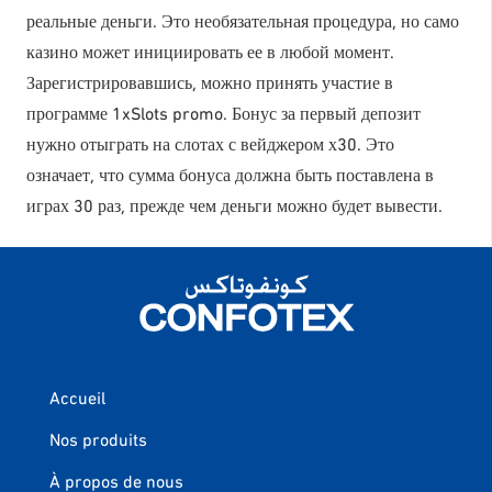
реальные деньги. Это необязательная процедура, но само
казино может инициировать ее в любой момент.
Зарегистрировавшись, можно принять участие в
программе 1xSlots promo. Бонус за первый депозит
нужно отыграть на слотах с вейджером х30. Это
означает, что сумма бонуса должна быть поставлена в
играх 30 раз, прежде чем деньги можно будет вывести.
Accueil
Nos produits
À propos de nous