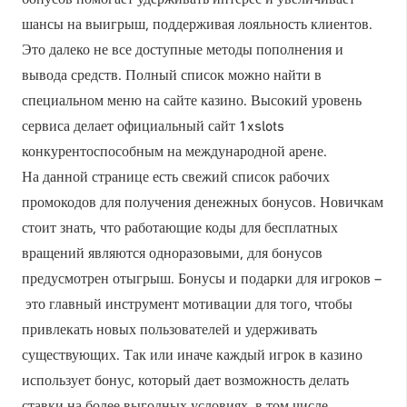
шансы на выигрыш, поддерживая лояльность клиентов.
Это далеко не все доступные методы пополнения и
вывода средств. Полный список можно найти в
специальном меню на сайте казино. Высокий уровень
сервиса делает официальный сайт 1xslots
конкурентоспособным на международной арене.
На данной странице есть свежий список рабочих
промокодов для получения денежных бонусов. Новичкам
стоит знать, что работающие коды для бесплатных
вращений являются одноразовыми, для бонусов
предусмотрен отыгрыш. Бонусы и подарки для игроков –
это главный инструмент мотивации для того, чтобы
привлекать новых пользователей и удерживать
существующих. Так или иначе каждый игрок в казино
использует бонус, который дает возможность делать
ставки на более выгодных условиях, в том числе