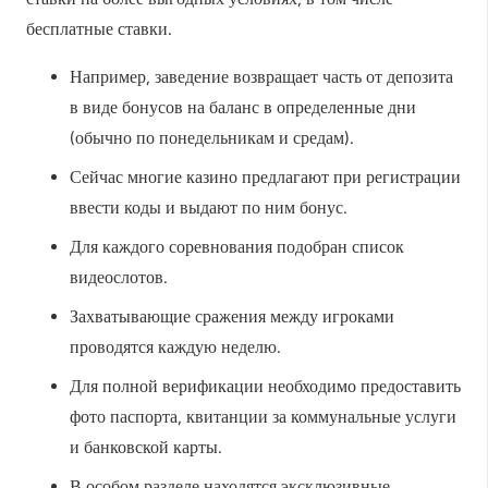
бесплатные ставки.
Например, заведение возвращает часть от депозита
в виде бонусов на баланс в определенные дни
(обычно по понедельникам и средам).
Сейчас многие казино предлагают при регистрации
ввести коды и выдают по ним бонус.
Для каждого соревнования подобран список
видеослотов.
Захватывающие сражения между игроками
проводятся каждую неделю.
Для полной верификации необходимо предоставить
фото паспорта, квитанции за коммунальные услуги
и банковской карты.
В особом разделе находятся эксклюзивные