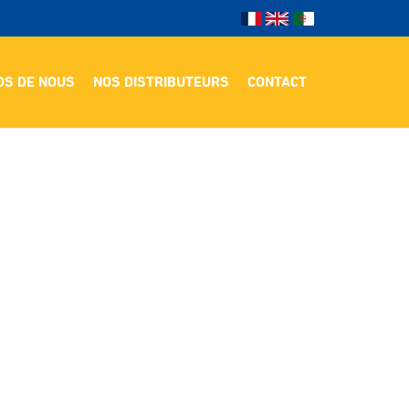
OS DE NOUS
NOS DISTRIBUTEURS
CONTACT