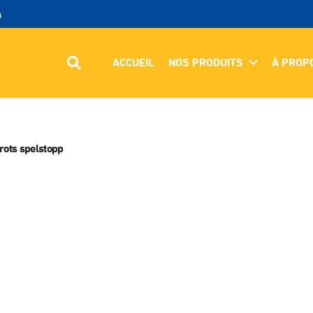
m
ACCUEIL
NOS PRODUITS
À PROP
trots spelstopp