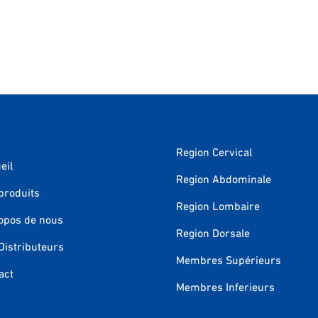
Region Cervical
eil
Region Abdominale
produits
Region Lombaire
opos de nous
Region Dorsale
Distributeurs
Membres Supérieurs
act
Membres Inferieurs