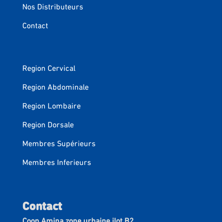
Nos Distributeurs
Contact
Region Cervical
Region Abdominale
Region Lombaire
Region Dorsale
Membres Supérieurs
Membres Inferieurs
Contact
Coop Amina zone urbaine ilot B2