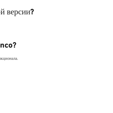
ой версии?
inco?
нкционала.