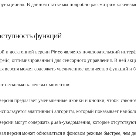
функционал. В данном статье мы подробно рассмотрим ключевые
оступность функций
 и десктопной версии Pinco является пользовательский интерфе
ейс, оптимизированный для сенсорного управления. В ней акце
ая версия может содержать увеличенное количество функций и 
от несколько ключевых моментов:
ерсия предлагает уменьшенные иконки и кнопки, чтобы сэконом
спользуется адаптивный алгоритм, который показывает наиболе
рсии могут содержать push-уведомления, которые отсутствуют 
я версия может обновляться в фоновом режиме быстрее, чем де