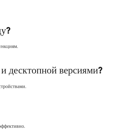
ду?
ункциям.
 и десктопной версиями?
стройствами.
 эффективно.