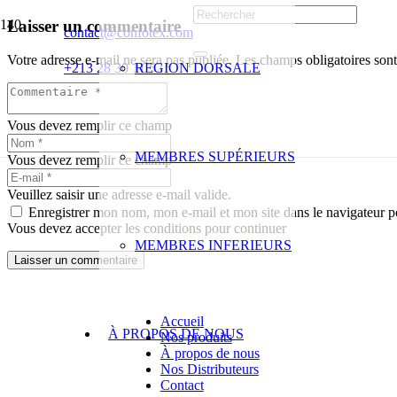
Laisser un commentaire
contact@confotex.com
Votre adresse e-mail ne sera pas publiée.
Les champs obligatoires son
+213 28 30 11 52
REGION DORSALE
Vous devez remplir ce champ
MEMBRES SUPÉRIEURS
Vous devez remplir ce champ
Veuillez saisir une adresse e-mail valide.
Enregistrer mon nom, mon e-mail et mon site dans le navigateur
Vous devez accepter les conditions pour continuer
MEMBRES INFERIEURS
Laisser un commentaire
Accueil
À PROPOS DE NOUS
Nos produits
À propos de nous
Nos Distributeurs
Contact