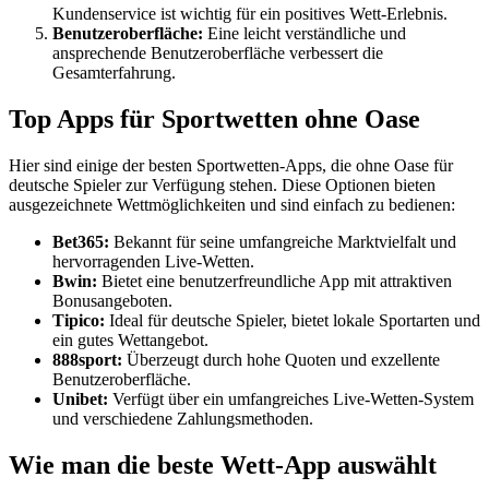
Kundenservice ist wichtig für ein positives Wett-Erlebnis.
Benutzeroberfläche:
Eine leicht verständliche und
ansprechende Benutzeroberfläche verbessert die
Gesamterfahrung.
Top Apps für Sportwetten ohne Oase
Hier sind einige der besten Sportwetten-Apps, die ohne Oase für
deutsche Spieler zur Verfügung stehen. Diese Optionen bieten
ausgezeichnete Wettmöglichkeiten und sind einfach zu bedienen:
Bet365:
Bekannt für seine umfangreiche Marktvielfalt und
hervorragenden Live-Wetten.
Bwin:
Bietet eine benutzerfreundliche App mit attraktiven
Bonusangeboten.
Tipico:
Ideal für deutsche Spieler, bietet lokale Sportarten und
ein gutes Wettangebot.
888sport:
Überzeugt durch hohe Quoten und exzellente
Benutzeroberfläche.
Unibet:
Verfügt über ein umfangreiches Live-Wetten-System
und verschiedene Zahlungsmethoden.
Wie man die beste Wett-App auswählt