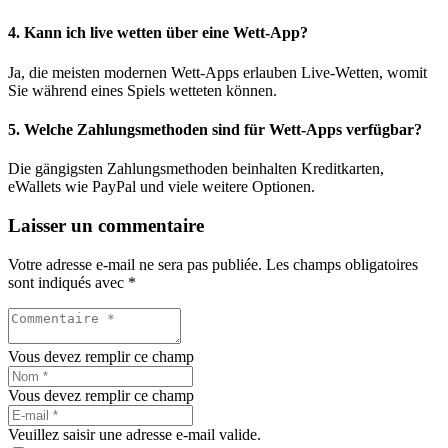
4. Kann ich live wetten über eine Wett-App?
Ja, die meisten modernen Wett-Apps erlauben Live-Wetten, womit
Sie während eines Spiels wetteten können.
5. Welche Zahlungsmethoden sind für Wett-Apps verfügbar?
Die gängigsten Zahlungsmethoden beinhalten Kreditkarten,
eWallets wie PayPal und viele weitere Optionen.
Laisser un commentaire
Votre adresse e-mail ne sera pas publiée.
Les champs obligatoires
sont indiqués avec
*
Vous devez remplir ce champ
Vous devez remplir ce champ
Veuillez saisir une adresse e-mail valide.