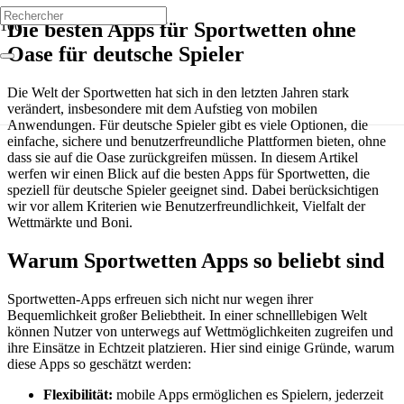
Die besten Apps für Sportwetten ohne
Oase für deutsche Spieler
Die Welt der Sportwetten hat sich in den letzten Jahren stark
verändert, insbesondere mit dem Aufstieg von mobilen
Anwendungen. Für deutsche Spieler gibt es viele Optionen, die
einfache, sichere und benutzerfreundliche Plattformen bieten, ohne
dass sie auf die Oase zurückgreifen müssen. In diesem Artikel
werfen wir einen Blick auf die besten Apps für Sportwetten, die
speziell für deutsche Spieler geeignet sind. Dabei berücksichtigen
wir vor allem Kriterien wie Benutzerfreundlichkeit, Vielfalt der
Wettmärkte und Boni.
Warum Sportwetten Apps so beliebt sind
Sportwetten-Apps erfreuen sich nicht nur wegen ihrer
Bequemlichkeit großer Beliebtheit. In einer schnelllebigen Welt
können Nutzer von unterwegs auf Wettmöglichkeiten zugreifen und
ihre Einsätze in Echtzeit platzieren. Hier sind einige Gründe, warum
diese Apps so geschätzt werden:
Flexibilität:
mobile Apps ermöglichen es Spielern, jederzeit