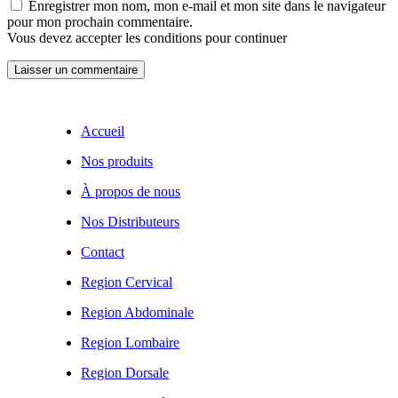
Enregistrer mon nom, mon e-mail et mon site dans le navigateur
pour mon prochain commentaire.
Vous devez accepter les conditions pour continuer
Laisser un commentaire
Accueil
Nos produits
À propos de nous
Nos Distributeurs
Contact
Region Cervical
Region Abdominale
Region Lombaire
Region Dorsale