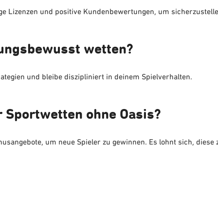
ge Lizenzen und positive Kundenbewertungen, um sicherzustellen
tungsbewusst wetten?
ategien und bleibe diszipliniert in deinem Spielverhalten.
ür Sportwetten ohne Oasis?
onusangebote, um neue Spieler zu gewinnen. Es lohnt sich, diese 