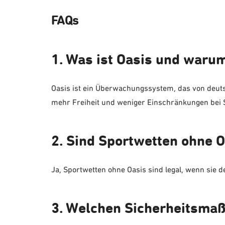
FAQs
1. Was ist Oasis und warum
Oasis ist ein Überwachungssystem, das von deuts
mehr Freiheit und weniger Einschränkungen bei 
2. Sind Sportwetten ohne O
Ja, Sportwetten ohne Oasis sind legal, wenn sie
3. Welchen Sicherheitsmaß