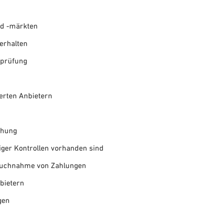
nd -märkten
erhalten
sprüfung
ierten Anbietern
chung
iger Kontrollen vorhanden sind
pruchnahme von Zahlungen
nbietern
gen