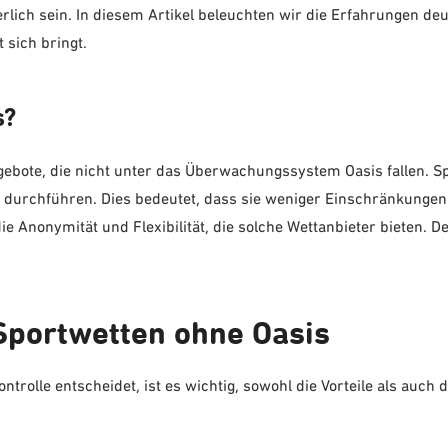
rlich sein. In diesem Artikel beleuchten wir die Erfahrungen de
 sich bringt.
s?
ebote, die nicht unter das Überwachungssystem Oasis fallen. Sp
 durchführen. Dies bedeutet, dass sie weniger Einschränkungen 
e Anonymität und Flexibilität, die solche Wettanbieter bieten. D
Sportwetten ohne Oasis
rolle entscheidet, ist es wichtig, sowohl die Vorteile als auch d