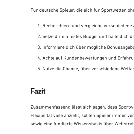
Für deutsche Spieler, die sich für Sportwetten oh
Recherchiere und vergleiche verschiedene A
Setze dir ein festes Budget und halte dich
Informiere dich über mögliche Bonusangebo
Achte auf Kundenbewertungen und Erfahrun
Nutze die Chance, über verschiedene Wettar
Fazit
Zusammenfassend lässt sich sagen, dass Sportwet
Flexibilität viele anzieht, sollten Spieler immer
sowie eine fundierte Wissensbasis über Wettstrat