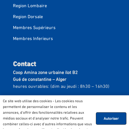
Region Lombaire
Region Dorsale
Membres Supérieurs
Membres Inferieurs
Contact
Coop Amina zone urbaine ilot B2
Gué de constantine – Alger
heures ouvrables: (dim au jeudi : 8h30 – 16h30)
Tel :
+213 28 30 11 52
Ce site web utilise des cookies - Les cookies nous
Email :
contact@confotex.com
permettent de personnaliser le contenu et les
annonces, d'offrir des fonctionnalités relatives aux
médias sociaux et d'analyser notre trafic. Peuvent
Autoriser
combiner celles-ci avec d'autres informations que vous