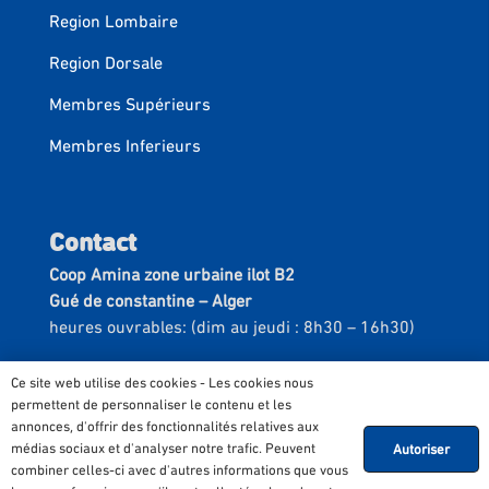
Region Lombaire
Region Dorsale
Membres Supérieurs
Membres Inferieurs
Contact
Coop Amina zone urbaine ilot B2
Gué de constantine – Alger
heures ouvrables: (dim au jeudi : 8h30 – 16h30)
Tel :
+213 28 30 11 52
Ce site web utilise des cookies - Les cookies nous
Email :
contact@confotex.com
permettent de personnaliser le contenu et les
annonces, d'offrir des fonctionnalités relatives aux
médias sociaux et d'analyser notre trafic. Peuvent
Autoriser
combiner celles-ci avec d'autres informations que vous