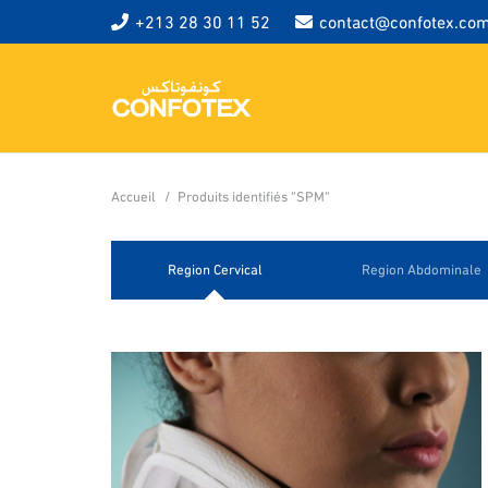
+213 28 30 11 52
contact@confotex.co
Accueil
/
Produits identifiés “SPM”
Region Cervical
Region Abdominale