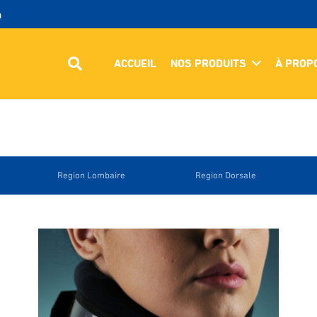
m
ACCUEIL
NOS PRODUITS
À PROP
Region Lombaire
Region Dorsale