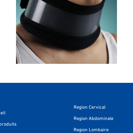
Collier cervical semi rigide
C2
Region Cervical
eil
Region Abdominale
produits
Region Lombaire