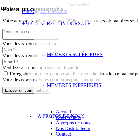
Laisser un commentaire
contact@confotex.com
Votre adresse e-mail ne sera pas publiée.
Les champs obligatoires son
+213 28 30 11 52
REGION DORSALE
Vous devez remplir ce champ
MEMBRES SUPÉRIEURS
Vous devez remplir ce champ
Veuillez saisir une adresse e-mail valide.
Enregistrer mon nom, mon e-mail et mon site dans le navigateur
Vous devez accepter les conditions pour continuer
MEMBRES INFERIEURS
Laisser un commentaire
Accueil
À PROPOS DE NOUS
Nos produits
À propos de nous
Nos Distributeurs
Contact