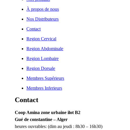
À propos de nous
Nos Distributeurs
Contact
Region Cervical
Region Abdominale
Region Lombaire
Region Dorsale
Membres Supérieurs
Membres Inferieurs
Contact
Coop Amina zone urbaine ilot B2
Gué de constantine – Alger
heures ouvrables: (dim au jeudi : 8h30 – 16h30)