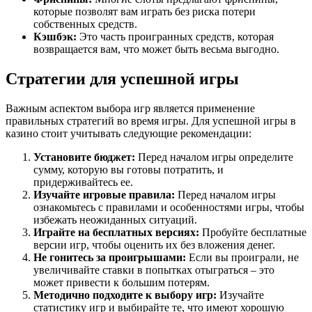
которые позволят вам играть без риска потери
собственных средств.
Кэшбэк:
Это часть проигранных средств, которая
возвращается вам, что может быть весьма выгодно.
Стратегии для успешной игры
Важным аспектом выбора игр является применение
правильных стратегий во время игры. Для успешной игры в
казино стоит учитывать следующие рекомендации:
Установите бюджет:
Перед началом игры определите
сумму, которую вы готовы потратить, и
придерживайтесь ее.
Изучайте игровые правила:
Перед началом игры
ознакомьтесь с правилами и особенностями игры, чтобы
избежать неожиданных ситуаций.
Играйте на бесплатных версиях:
Пробуйте бесплатные
версии игр, чтобы оценить их без вложения денег.
Не гонитесь за проигрышами:
Если вы проиграли, не
увеличивайте ставки в попытках отыграться – это
может привести к большим потерям.
Методично подходите к выбору игр:
Изучайте
статистику игр и выбирайте те, что имеют хорошую