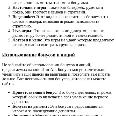
игр с различными тематиками и бонусами.
Настольные игры:
Такие как блэкджек, рулетка и
покер, они требуют навыков и стратегий.
Видеопoker:
Этот вид игры сочетает в себе элементы
слотов и покера, позволяя игрокам использовать
стратегию.
Live-игры:
Это игры с живыми дилерами, которые
делают игру более реалистичной и увлекательной.
Лотереи и кено:
Это игры на удачу, которые предлагают
игрокам шансы выиграть крупные призы.
Использование бонусов и акций
Не забывайте об использовании бонусов и акций,
предлагаемых казино Пин Ап. Бонусы могут значительно
увеличить ваши шансы на выигрыш и позволить вам играть
дольше. Вот несколько типов бонусов, которые вы можете
найти:
Приветственный бонус:
Это бонус для новых игроков,
который обычно включает в себя увеличение первого
депозита.
Бонусы на депозит:
Эти бонусы предоставляются
игрокам за последующие депозиты.
Фриспины:
Многие слоты предлагают фриспины,