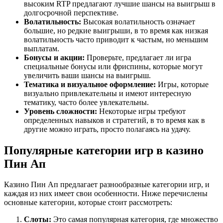
высоким RTP предлагают лучшие шансы на выигрыш в
долгосрочной перспективе.
Волатильность:
Высокая волатильность означает
большие, но редкие выигрыши, в то время как низкая
волатильность часто приводит к частым, но меньшим
выплатам.
Бонусы и акции:
Проверьте, предлагает ли игра
специальные бонусы или фриспины, которые могут
увеличить ваши шансы на выигрыш.
Тематика и визуальное оформление:
Игры, которые
визуально привлекательны и имеют интересную
тематику, часто более увлекательны.
Уровень сложности:
Некоторые игры требуют
определенных навыков и стратегий, в то время как в
другие можно играть, просто полагаясь на удачу.
Популярные категории игр в казино
Пин Ап
Казино Пин Ап предлагает разнообразные категории игр, и
каждая из них имеет свои особенности. Ниже перечислены
основные категории, которые стоит рассмотреть:
Слоты:
Это самая популярная категория, где множество