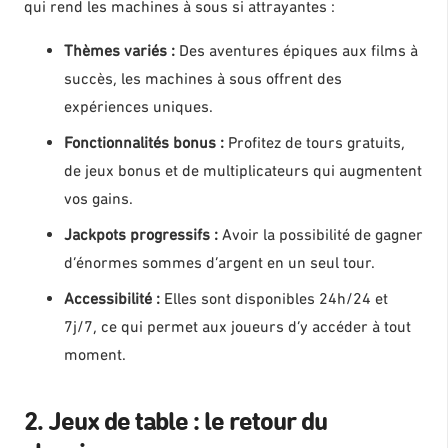
qui rend les machines à sous si attrayantes :
Thèmes variés :
Des aventures épiques aux films à
succès, les machines à sous offrent des
expériences uniques.
Fonctionnalités bonus :
Profitez de tours gratuits,
de jeux bonus et de multiplicateurs qui augmentent
vos gains.
Jackpots progressifs :
Avoir la possibilité de gagner
d’énormes sommes d’argent en un seul tour.
Accessibilité :
Elles sont disponibles 24h/24 et
7j/7, ce qui permet aux joueurs d’y accéder à tout
moment.
2. Jeux de table : le retour du