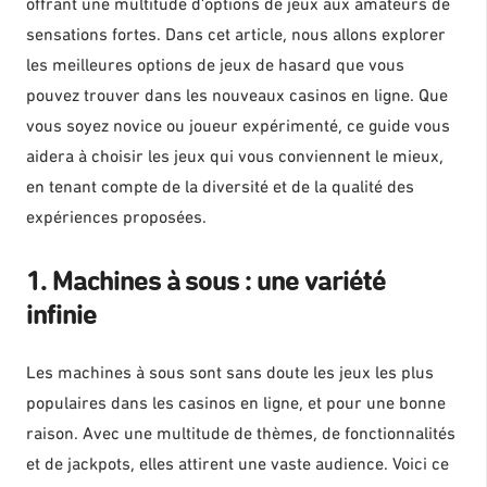
offrant une multitude d’options de jeux aux amateurs de
sensations fortes. Dans cet article, nous allons explorer
les meilleures options de jeux de hasard que vous
pouvez trouver dans les nouveaux casinos en ligne. Que
vous soyez novice ou joueur expérimenté, ce guide vous
aidera à choisir les jeux qui vous conviennent le mieux,
en tenant compte de la diversité et de la qualité des
expériences proposées.
1. Machines à sous : une variété
infinie
Les machines à sous sont sans doute les jeux les plus
populaires dans les casinos en ligne, et pour une bonne
raison. Avec une multitude de thèmes, de fonctionnalités
et de jackpots, elles attirent une vaste audience. Voici ce