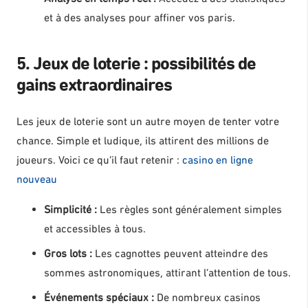
et à des analyses pour affiner vos paris.
5. Jeux de loterie : possibilités de
gains extraordinaires
Les jeux de loterie sont un autre moyen de tenter votre
chance. Simple et ludique, ils attirent des millions de
joueurs. Voici ce qu’il faut retenir :
casino en ligne
nouveau
Simplicité :
Les règles sont généralement simples
et accessibles à tous.
Gros lots :
Les cagnottes peuvent atteindre des
sommes astronomiques, attirant l’attention de tous.
Événements spéciaux :
De nombreux casinos