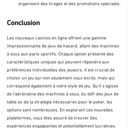
organisent des tirages et des promotions spéciales.
Conclusion
Les nouveaux casinos en ligne offrent une gamme
impressionnante de jeux de hasard, allant des machines
à sous aux paris sportifs. Chaque option présente des
caractéristiques uniques qui peuvent répondre aux
préférences individuelles des joueurs. Il est crucial de
choisir un jeu qui non seulement vous excite, mais qui
correspond également à votre style de jeu. Qu’il s’agisse
de l’adrénaline des machines à sous, du défi des jeux de
table ou de la stratégie nécessaires pour le poker, les
options sont nombreuses. En explorant ces nouvelles
plateformes, vous êtes assuré de trouver des
expériences engageantes et potentiellement lucratives.