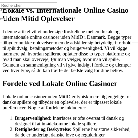
Lokale vs. Internationale Online Casino
Uden Mitid Oplevelser
I denne artikel vil vi undersøge forskellene mellem lokale og
internationale online casinoer uden MitID i Danmark. Begge typer
tilbyder unikke oplevelser, men de adskiller sig betydeligt i forhold
til spiludvalg, betalingsmetoder og brugervenlighed. Vi vil kigge
nærmere på, hvordan spillerne opfatter disse to typer platforme og
hvad man skal overveje, før man vælger, hvor man vil spille.
Gennem en sammenligning vil vi give indsigt i fordele og ulemper
ved hver type, så du kan træffe det bedste valg for dine behov.
Fordele ved Lokale Online Casinoer
Lokale online casinoer uden MitID er typisk mere tilgængelige for
danske spillere og tilbyder en oplevelse, der er tilpasset lokale
præferencer. Nogle af fordelene inkluderer:
Brugervenlighed:
Interfaces er ofte oversat til dansk og
designet til at imødekomme lokale spillere.
Rettigheder og Beskyttelse:
Spillerne har større sikkerhed,
da de er underlagt danske love og reguleringer.