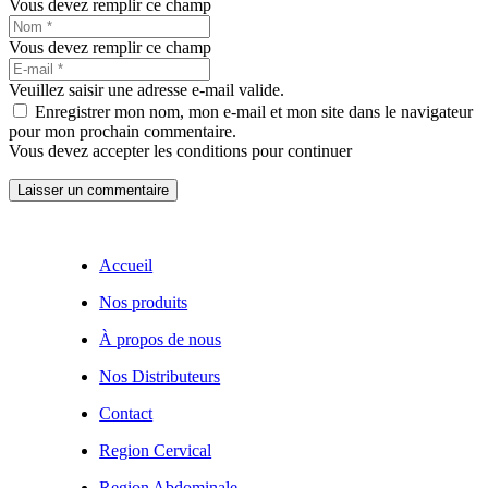
Vous devez remplir ce champ
Vous devez remplir ce champ
Veuillez saisir une adresse e-mail valide.
Enregistrer mon nom, mon e-mail et mon site dans le navigateur
pour mon prochain commentaire.
Vous devez accepter les conditions pour continuer
Laisser un commentaire
Accueil
Nos produits
À propos de nous
Nos Distributeurs
Contact
Region Cervical
Region Abdominale