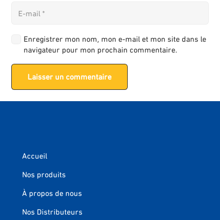
Enregistrer mon nom, mon e-mail et mon site dans le
navigateur pour mon prochain commentaire.
Laisser un commentaire
Accueil
Nos produits
À propos de nous
Nos Distributeurs