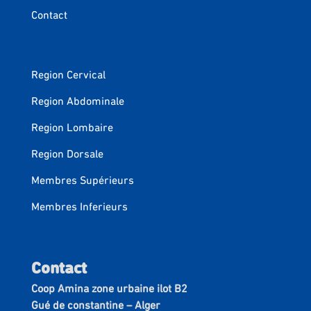
Contact
Region Cervical
Region Abdominale
Region Lombaire
Region Dorsale
Membres Supérieurs
Membres Inferieurs
Contact
Coop Amina zone urbaine ilot B2
Gué de constantine – Alger