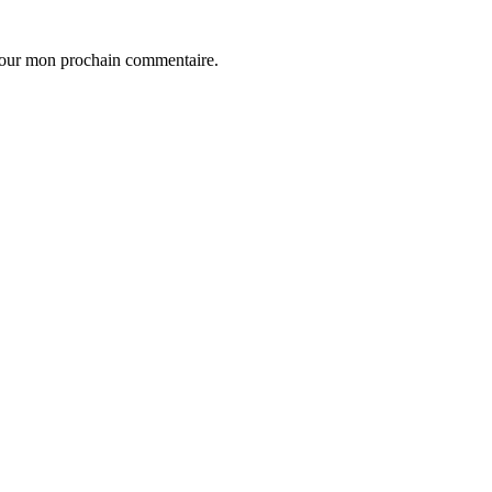
 pour mon prochain commentaire.