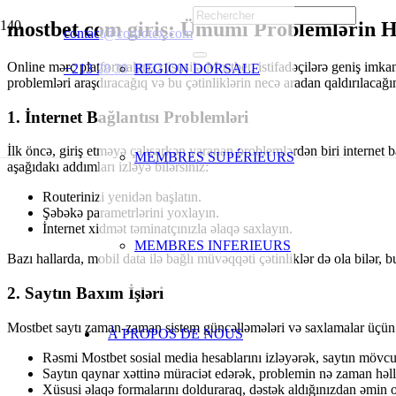
mostbet com giriş: Ümumi Problemlərin H
contact@confotex.com
Online mərc platformaları, xüsusilə Mostbet, istifadəçilərə geniş imkanla
+213 28 30 11 52
REGION DORSALE
problemləri araşdıracağıq və bu çətinliklərin necə aradan qaldırılacağ
1. İnternet Bağlantısı Problemləri
İlk öncə, giriş etməyə çalışarkən yaranan problemlərdən biri internet ba
MEMBRES SUPÉRIEURS
aşağıdakı addımları izləyə bilərsiniz:
Routerinizi yenidən başlatın.
Şəbəkə parametrlərini yoxlayın.
İnternet xidmət təminatçınızla əlaqə saxlayın.
MEMBRES INFERIEURS
Bazı hallarda, mobil data ilə bağlı müvəqqəti çətinliklər də ola bilər,
2. Saytın Baxım İşləri
Mostbet saytı zaman-zaman sistem güncəlləmələri və saxlamalar üçün bağ
À PROPOS DE NOUS
Rəsmi Mostbet sosial media hesablarını izləyərək, saytın mövcu
Saytın qaynar xəttinə müraciət edərək, problemin nə zaman həll 
Xüsusi əlaqə formalarını dolduraraq, dəstək aldığınızdan əmin 