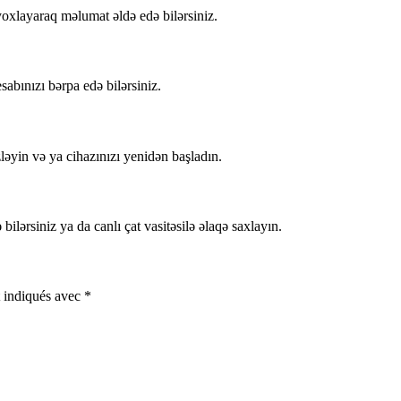
yoxlayaraq məlumat əldə edə bilərsiniz.
abınızı bərpa edə bilərsiniz.
ləyin və ya cihazınızı yenidən başladın.
lərsiniz ya da canlı çat vasitəsilə əlaqə saxlayın.
t indiqués avec
*