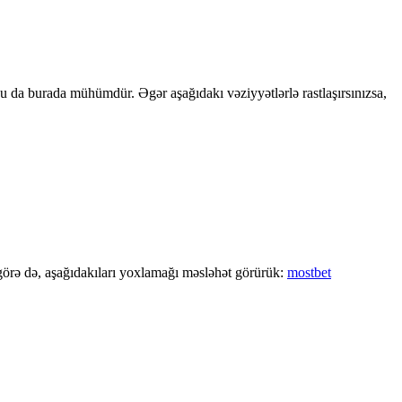
uğu da burada mühümdür. Əgər aşağıdakı vəziyyətlərlə rastlaşırsınızsa,
görə də, aşağıdakıları yoxlamağı məsləhət görürük:
mostbet