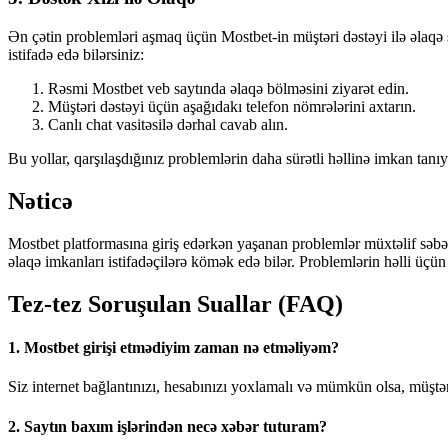
Ən çətin problemləri aşmaq üçün Mostbet-in müştəri dəstəyi ilə əlaqə s
istifadə edə bilərsiniz:
Rəsmi Mostbet veb saytında əlaqə bölməsini ziyarət edin.
Müştəri dəstəyi üçün aşağıdakı telefon nömrələrini axtarın.
Canlı chat vasitəsilə dərhal cavab alın.
Bu yollar, qarşılaşdığınız problemlərin daha sürətli həllinə imkan tanıyı
Nəticə
Mostbet platformasına giriş edərkən yaşanan problemlər müxtəlif səbəbl
əlaqə imkanları istifadəçilərə kömək edə bilər. Problemlərin həlli üçün
Tez-tez Soruşulan Suallar (FAQ)
1. Mostbet girişi etmədiyim zaman nə etməliyəm?
Siz internet bağlantınızı, hesabınızı yoxlamalı və mümkün olsa, müştəri
2. Saytın baxım işlərindən necə xəbər tuturam?