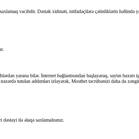
axlamaq vacibdir. Dəstək xidməti, istifadəçilərə çətinliklərin həllində 
r.
ərdən yarana bilər. İnternet bağlantısından başlayaraq, saytın baxım işl
 nəzərdə tutulan addımları izləyərək, Mostbet təcrübənizi daha da zənginl
 dəstəyi ilə əlaqə saxlamalısınız.