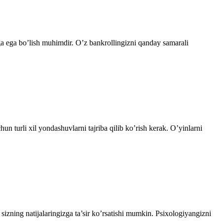
a ega bo’lish muhimdir. O’z bankrollingizni qanday samarali
hun turli xil yondashuvlarni tajriba qilib ko’rish kerak. O’yinlarni
izning natijalaringizga ta’sir ko’rsatishi mumkin. Psixologiyangizni