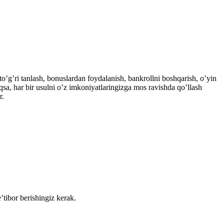
to’g’ri tanlash, bonuslardan foydalanish, bankrollni boshqarish, o’yin
iqsa, har bir usulni o’z imkoniyatlaringizga mos ravishda qo’llash
r.
tibor berishingiz kerak.