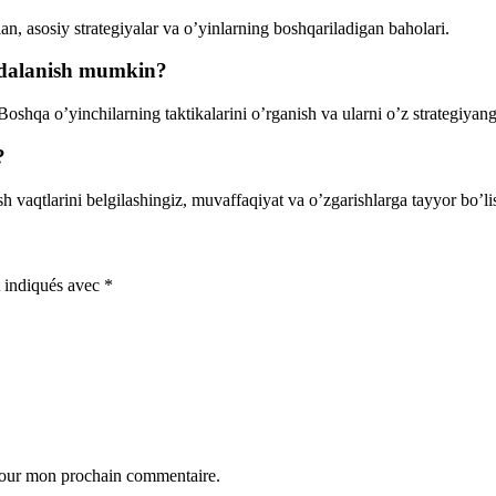
, asosiy strategiyalar va o’yinlarning boshqariladigan baholari.
oydalanish mumkin?
oshqa o’yinchilarning taktikalarini o’rganish va ularni o’z strategiya
?
h vaqtlarini belgilashingiz, muvaffaqiyat va o’zgarishlarga tayyor bo’li
t indiqués avec
*
 pour mon prochain commentaire.