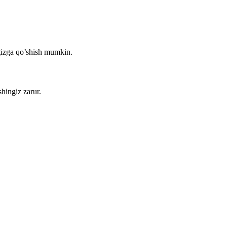
ngizga qo’shish mumkin.
shingiz zarur.