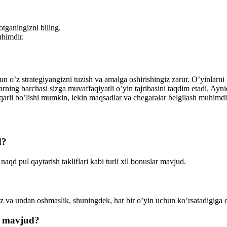
tganingizni biling.
uhimdir.
 o’z strategiyangizni tuzish va amalga oshirishingiz zarur. O’yinlarni 
arning barchasi sizga muvaffaqiyatli o’yin tajribasini taqdim etadi. Ayn
qarli bo’lishi mumkin, lekin maqsadlar va chegaralar belgilash muhimdi
d?
aqd pul qaytarish takliflari kabi turli xil bonuslar mavjud.
z va undan oshmaslik, shuningdek, har bir o’yin uchun ko’rsatadigiga e’
r mavjud?