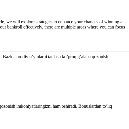
cle, we will explore strategies to enhance your chances of winning at
ur bankroll effectively, there are multiple areas where you can focus
n. Bazida, oddiy o’yinlarni tanlash ko’proq g’alaba qozonish
 qozonish imkoniyatlaringizni ham oshiradi. Bonuslardan to’liq