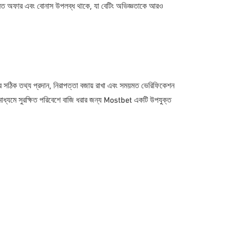
িয়মিত অফার এবং বোনাস উপলব্ধ থাকে, যা বেটিং অভিজ্ঞতাকে আরও
সঠিক তথ্য প্রদান, নিরাপত্তা বজায় রাখা এবং সময়মত ভেরিফিকেশন
মাধ্যমে সুরক্ষিত পরিবেশে বাজি ধরার জন্য Mostbet একটি উপযুক্ত