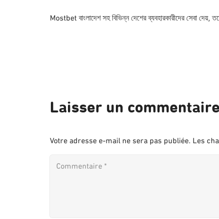
Mostbet বাংলাদেশ সহ বিভিন্ন দেশের ব্যবহারকারীদের সেবা দেয়, তবে 
Laisser un commentair
Votre adresse e-mail ne sera pas publiée.
Les cha