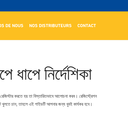
OS DE NOUS
NOS DISTRIBUTEURS
CONTACT
ে ধাপে নির্দেশিকা
 রেজিস্টার করতে হয় তা বিস্তারিতভাবে আলোচনা করব। রেজিস্ট্রেশন
উন্ট খুলতে চান, তাহলে এই গাইডটি আপনার জন্য খুবই কার্যকর হবে।