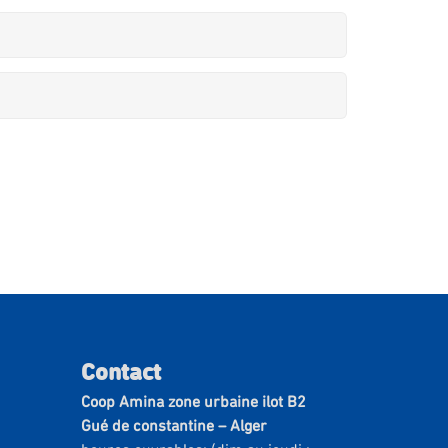
Contact
Coop Amina zone urbaine ilot B2
Gué de constantine – Alger