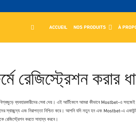
ACCUEIL
NOS PRODUITS
À PROP
মে রেজিস্ট্রেশন করার ধাপ
া বিশ্বজুড়ে ব্যবহারকারীদের সেবা দেয়। এই আর্টিকেলে আমরা কীভাবে Mostbet-এ সহজেই
কারীদের স্বাচ্ছন্দ্য এবং নিরাপত্তা নিশ্চিত করে। আপনি যদি নতুন হন এবং Mostbet-এ একা
াকে রেজিস্ট্রেশন করতে সাহায্য করবে।