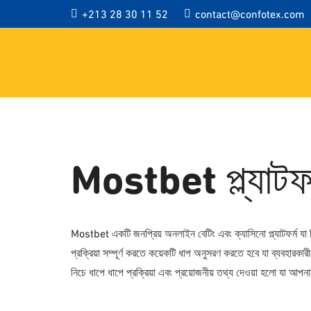
+213 28 30 11 52
contact@confotex.com
Mostbet প্ল্যাটফর্
Mostbet একটি জনপ্রিয় অনলাইন বেটিং এবং ক্যাসিনো প্ল্যাটফর্ম য
প্রক্রিয়া সম্পূর্ণ করতে কয়েকটি ধাপ অনুসরণ করতে হবে যা ব্যবহার
নিচে ধাপে ধাপে প্রক্রিয়া এবং প্রয়োজনীয় তথ্য দেওয়া হলো যা আপন