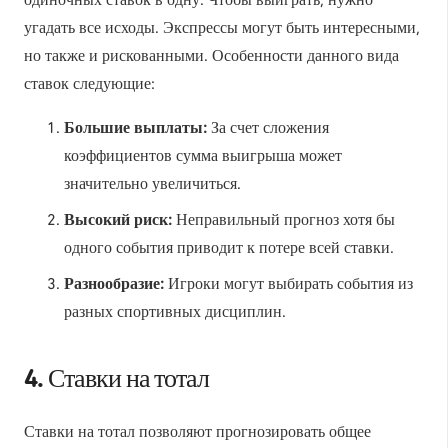
угадать все исходы. Экспрессы могут быть интересными,
но также и рискованными. Особенности данного вида
ставок следующие:
Большие выплаты:
За счет сложения
коэффициентов сумма выигрыша может
значительно увеличиться.
Высокий риск:
Неправильный прогноз хотя бы
одного события приводит к потере всей ставки.
Разнообразие:
Игроки могут выбирать события из
разных спортивных дисциплин.
4. Ставки на тотал
Ставки на тотал позволяют прогнозировать общее