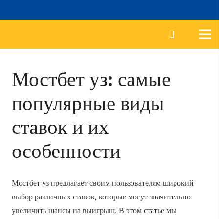
Мостбет уз: самые
популярные виды
ставок и их
особенности
Мостбет уз предлагает своим пользователям широкий
выбор различных ставок, которые могут значительно
увеличить шансы на выигрыш. В этом статье мы