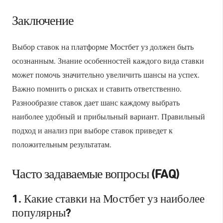
Заключение
Выбор ставок на платформе Мостбет уз должен быть
осознанным. Знание особенностей каждого вида ставки
может помочь значительно увеличить шансы на успех.
Важно помнить о рисках и ставить ответственно.
Разнообразие ставок дает шанс каждому выбрать
наиболее удобный и прибыльный вариант. Правильный
подход и анализ при выборе ставок приведет к
положительным результатам.
Часто задаваемые вопросы (FAQ)
1. Какие ставки на Мостбет уз наиболее
популярны?