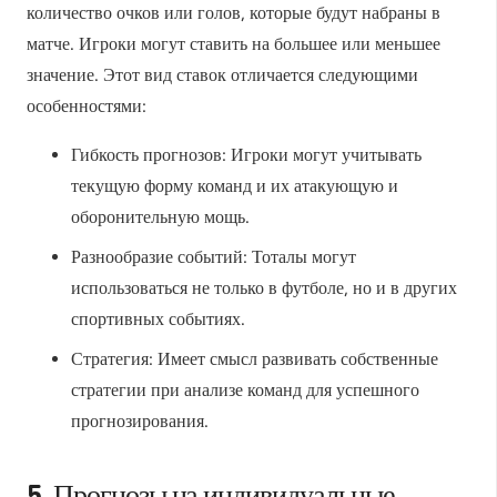
количество очков или голов, которые будут набраны в
матче. Игроки могут ставить на большее или меньшее
значение. Этот вид ставок отличается следующими
особенностями:
Гибкость прогнозов: Игроки могут учитывать
текущую форму команд и их атакующую и
оборонительную мощь.
Разнообразие событий: Тоталы могут
использоваться не только в футболе, но и в других
спортивных событиях.
Стратегия: Имеет смысл развивать собственные
стратегии при анализе команд для успешного
прогнозирования.
5. Прогнозы на индивидуальные