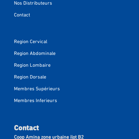
Nos Distributeurs
Contact
Region Cervical
Region Abdominale
Region Lombaire
Region Dorsale
Membres Supérieurs
Membres Inferieurs
Contact
Coop Amina zone urbaine ilot B2