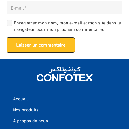
Enregistrer mon nom, mon e-mail et mon site dans le
navigateur pour mon prochain commentaire.
Laisser un commentaire
Accueil
Nos produits
À propos de nous