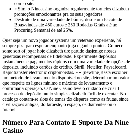
com o site.
« Sim, o Ninecasino organiza regularmente torneios elizabeth
promoções emocionantes pra os seus jogadores.
Desfrute de uma variedade de bónus, desde um Pacote de
Boas-vindas até 450 euros e 250 Rodadas Grátis até ao
Procuring Semanal de até 25%.
Quer seja um novo jogador systems um veterano experiente, há
sempre piza para esperar enquanto joga e ganha pontos. Comece
some sort of jogar hoje elizabeth tire partido dasjenige nossas
generosas recompensas de fidelidade. Experimente depósitos
instantâneos e pagamentos rápidos com uma variedade de opções de
deposito, incluindo cartões de crédito, Skrill, Neteller, Paysafecard,
Rapidtransfer electronic criptomoedas. » « [newline]Basta escolher
um método de levantamento disponível no site, determinar um valor
que respeite os lignes mínimo e máximo de levantamento e
confirmar a operação. O Nine Casino teve o cuidado de criar 1
processo de depósito muito simples elizabeth fácil de executar. No
catálogo contam-se slots de temas tão díspares como as frutas, since
civilizações antigas, do faroeste, o espaço, os diamantes ou o
futebol.
Número Para Contato E Suporte Da Nine
Casino