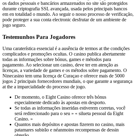
os dados pessoais e bancários armazenados no site são protegidos
durante criptografia SSL avançada, usada pelos principais bancos
em en totalidad o mundo. Ao seguir o nosso processo de verificação,
pode proteger a sua conta electronic desfrutar de um ambiente de
jogo seguro.
Testemunhos Para Jogadores
Uma caraterística essencial é a ausência de termos at the condições
complicados e promoções ocultas. O casino publica abertamente
todas as informações sobre bónus, games e métodos para
pagamento. Ao selecionar um casino, deve ter em atenção as
licenças, a variedade de games e os métodos sobre pagamento. O
Ninecasino tem uma licença de Curaçao e oferece mais de 5000
jogos 2 principais fornecedores mundiais, o que garante a segurança
at the a imparcialidade do processo de jogo.
De momento, o Eight Casino oferece três bónus
especialmente dedicado às apostas em desporto.
Se todas as informações inseridas estiverem corretas, você
será redirecionado para o seu » « silueta pessoal da Eight
Casino. »
Quantos mais depósitos e apostas fizerem no casino, mais
patamares subirão e néanmoins recompensas de dessin
obterão.