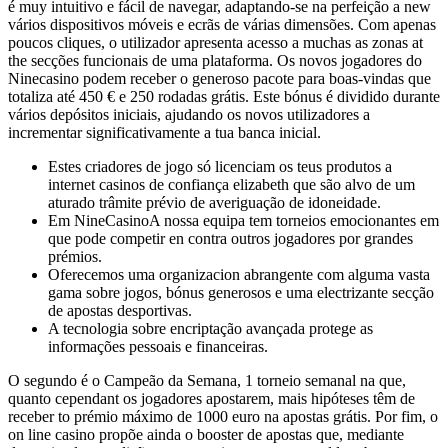
é muy intuitivo e fácil de navegar, adaptando-se na perfeição a new
vários dispositivos móveis e ecrãs de várias dimensões. Com apenas
poucos cliques, o utilizador apresenta acesso a muchas as zonas at
the secções funcionais de uma plataforma. Os novos jogadores do
Ninecasino podem receber o generoso pacote para boas-vindas que
totaliza até 450 € e 250 rodadas grátis. Este bónus é dividido durante
vários depósitos iniciais, ajudando os novos utilizadores a
incrementar significativamente a tua banca inicial.
Estes criadores de jogo só licenciam os teus produtos a
internet casinos de confiança elizabeth que são alvo de um
aturado trâmite prévio de averiguação de idoneidade.
Em NineCasinoA nossa equipa tem torneios emocionantes em
que pode competir en contra outros jogadores por grandes
prémios.
Oferecemos uma organizacion abrangente com alguma vasta
gama sobre jogos, bónus generosos e uma electrizante secção
de apostas desportivas.
A tecnologia sobre encriptação avançada protege as
informações pessoais e financeiras.
O segundo é o Campeão da Semana, 1 torneio semanal na que,
quanto cependant os jogadores apostarem, mais hipóteses têm de
receber to prémio máximo de 1000 euro na apostas grátis. Por fim, o
on line casino propõe ainda o booster de apostas que, mediante