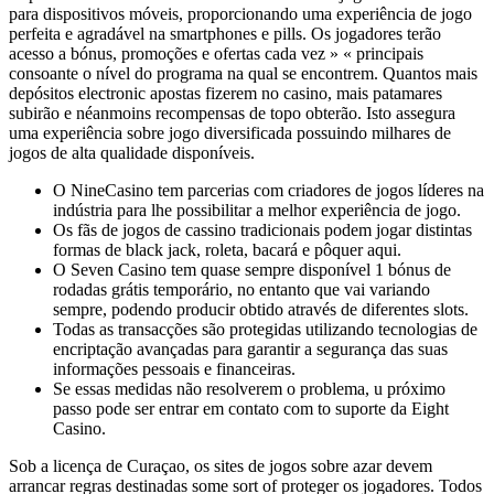
para dispositivos móveis, proporcionando uma experiência de jogo
perfeita e agradável na smartphones e pills. Os jogadores terão
acesso a bónus, promoções e ofertas cada vez » « principais
consoante o nível do programa na qual se encontrem. Quantos mais
depósitos electronic apostas fizerem no casino, mais patamares
subirão e néanmoins recompensas de topo obterão. Isto assegura
uma experiência sobre jogo diversificada possuindo milhares de
jogos de alta qualidade disponíveis.
O NineCasino tem parcerias com criadores de jogos líderes na
indústria para lhe possibilitar a melhor experiência de jogo.
Os fãs de jogos de cassino tradicionais podem jogar distintas
formas de black jack, roleta, bacará e pôquer aqui.
O Seven Casino tem quase sempre disponível 1 bónus de
rodadas grátis temporário, no entanto que vai variando
sempre, podendo producir obtido através de diferentes slots.
Todas as transacções são protegidas utilizando tecnologias de
encriptação avançadas para garantir a segurança das suas
informações pessoais e financeiras.
Se essas medidas não resolverem o problema, u próximo
passo pode ser entrar em contato com to suporte da Eight
Casino.
Sob a licença de Curaçao, os sites de jogos sobre azar devem
arrancar regras destinadas some sort of proteger os jogadores. Todos