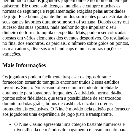
permitindo o qual os jogadores joguem onde e no momento em que
quiserem. Ele opera sob licenças mundiais e cumpre muchas as
normas de segurança e regulamentação exigidas pelas autoridades
de jogo. Este bónus garante-lhe fundos suficientes para desfrutar dos
seus games favoritos durante some sort of semana. Depois carry out
sucesso das suas apostas, nada melhor do que impulsar o seu
dinheiro de forma tranquila e expedita. Mais, podem ser colocadas
apostas em vários elementos dos eventos desportivos. Os resultados
no final dos encontros, os parciais, o número sobre golos ou pontos,
os marcadores, diversos » « handicaps e muitas outras opções e
variações.
Mais Informações
Os jogadores podem facilmente traspasar os jogos durante
fornecedor, tornando tranquilo encontrar títulos 2 seus estúdios
favoritos. Sim, o Ninecasino oferece um metodo de fidelidade
abrangente para jogadores frequentes. A atividade normal dá-lhe
pontos sobre fidelidade, que tem a possibilidade de ser trocados
durante rodadas grátis, bónus de cashback elizabeth ofertas
promocionais exclusivas. O Nine é movido pela paixão por fornecer
aos jogadores uma experiência de jogo justa e transparente.
O Nine Casino apresenta uma coleção bastante numerosa e
diversificada de métodos de pagamento e levantamento para