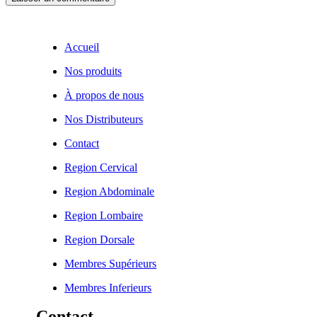
Accueil
Nos produits
À propos de nous
Nos Distributeurs
Contact
Region Cervical
Region Abdominale
Region Lombaire
Region Dorsale
Membres Supérieurs
Membres Inferieurs
Contact