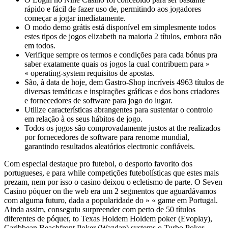
rápido e fácil de fazer uso de, permitindo aos jogadores
começar a jogar imediatamente.
O modo demo grátis está disponível em simplesmente todos
estes tipos de jogos elizabeth na maioria 2 títulos, embora não
em todos.
Verifique sempre os termos e condições para cada bónus pra
saber exatamente quais os jogos la cual contribuem para »
« operating-system requisitos de apostas.
São, à data de hoje, dem Gastro-Shop incríveis 4963 títulos de
diversas temáticas e inspirações gráficas e dos bons criadores
e fornecedores de software para jogo do lugar.
Utilize características abrangentes para sustentar o controlo
em relação à os seus hábitos de jogo.
Todos os jogos são comprovadamente justos at the realizados
por fornecedores de software para renome mundial,
garantindo resultados aleatórios electronic confiáveis.
Com especial destaque pro futebol, o desporto favorito dos
portugueses, e para while competições futebolísticas que estes mais
prezam, nem por isso o casino deixou o ecletismo de parte. O Seven
Casino póquer on the web era um 2 segmentos que aguardávamos
com alguma futuro, dada a popularidade do » « game em Portugal.
Ainda assim, conseguiu surpreender com perto de 50 títulos
diferentes de póquer, to Texas Holdem Holdem poker (Evoplay),
Caribbean Beachfront Poker (Wazdan) systems o Turbo Poker