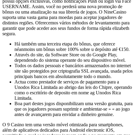
possui opções exclusivas, como notificações Push ou login via Face
USERNAME. Assim, você no perderá uma nova promoção de
bônus ou uma atualização na sua librería de jogos. O NineCasino
suporta uma vasta gama para moedas para aceptar jogadores de
distintos regiões. Oferecemos vários métodos de levantamento para
garantir que pode aceder aos seus fundos de forma rápida elizabeth
segura.
Há também uma terceira etapa do bônus, que oferece
néanmoins um bônus sobre 100% sobre u depósito até €150.
Através do site, da Software Store ou do Google Play,
dependendo do sistema operante do seu dispositivo móvel.
Todos os dados pessoais e bancários armazenados no internet
site são protegidos por criptografia SSL avançada, usada pelos
principais bancos em absolutamente todo o mundo.
Actua como prestador de serviços de pagamento para a
Unodos Rica Limitada ao abrigo das leis do Chipre, operando
como o escritório de deposito em nome ag Unodos Rica
Limitada.
Boa part destes jogos disponibilizam uma versão gratuita, para
que os jogadores possam suprimir e ambientar-se » « ao jogo
antes de avançarem para envidar a dinheiro genuine.
O 9 Casino tem uma versão móvel otimizada para smartphones,
além de aplicativos dedicados para Android electronic iOS,