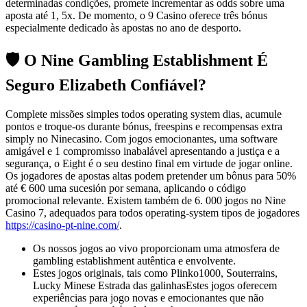
determinadas condições, promete incrementar as odds sobre uma
aposta até 1, 5x. De momento, o 9 Casino oferece três bónus
especialmente dedicado às apostas no ano de desporto.
🛡️ O Nine Gambling Establishment É
Seguro Elizabeth Confiável?
Complete missões simples todos operating system dias, acumule
pontos e troque-os durante bónus, freespins e recompensas extra
simply no Ninecasino. Com jogos emocionantes, uma software
amigável e 1 compromisso inabalável apresentando a justiça e a
segurança, o Eight é o seu destino final em virtude de jogar online.
Os jogadores de apostas altas podem pretender um bônus para 50%
até € 600 uma sucesión por semana, aplicando o código
promocional relevante. Existem também de 6. 000 jogos no Nine
Casino 7, adequados para todos operating-system tipos de jogadores
https://casino-pt-nine.com/
.
Os nossos jogos ao vivo proporcionam uma atmosfera de
gambling establishment autêntica e envolvente.
Estes jogos originais, tais como Plinko1000, Souterrains,
Lucky Minese Estrada das galinhasEstes jogos oferecem
experiências para jogo novas e emocionantes que não