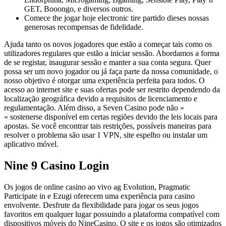
GET, Booongo, e diversos outros.
Comece the jogar hoje electronic tire partido dieses nossas
generosas recompensas de fidelidade.
Ajuda tanto os novos jogadores que estão a começar tais como os
utilizadores regulares que estão a iniciar sessão. Abordamos a forma
de se registar, inaugurar sessão e manter a sua conta segura. Quer
possa ser um novo jogador ou já faça parte da nossa comunidade, o
nosso objetivo é otorgar uma experiência perfeita para todos. O
acesso ao internet site e suas ofertas pode ser restrito dependendo da
localização geográfica devido a requisitos de licenciamento e
regulamentação. Além disso, a Seven Casino pode não »
« sostenerse disponível em certas regiões devido the leis locais para
apostas. Se você encontrar tais restrições, possíveis maneiras para
resolver o problema são usar 1 VPN, site espelho ou instalar um
aplicativo móvel.
Nine 9 Casino Login
Os jogos de online casino ao vivo ag Evolution, Pragmatic
Participate in e Ezugi oferecem uma experiência para casino
envolvente. Desfrute da flexibilidade para jogar os seus jogos
favoritos em qualquer lugar possuindo a plataforma compatível com
dispositivos móveis do NineCasino. O site e os jogos são otimizados