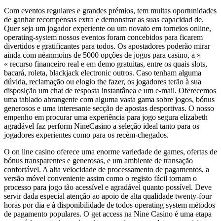
Com eventos regulares e grandes prémios, tem muitas oportunidades
de ganhar recompensas extra e demonstrar as suas capacidad de.
Quer seja um jogador experiente ou um novato em torneios online,
operating-system nossos eventos foram concebidos para ficarem
divertidos e gratificantes para todos. Os apostadores poderão mirar
ainda com néanmoins de 5000 opções de jogos para casino, a »
« recurso financeiro real e em demo gratuitas, entre os quais slots,
bacará, roleta, blackjack electronic outros. Caso tenham alguma
dúvida, reclamação ou elogio the fazer, os jogadores terão à sua
disposição um chat de resposta instantânea e um e-mail. Oferecemos
uma tablado abrangente com alguma vasta gama sobre jogos, bónus
generosos e uma interesante secção de apostas desportivas. O nosso
empenho em procurar uma experiência para jogo segura elizabeth
agradável faz perform NineCasino a seleção ideal tanto para os
jogadores experientes como para os recém-chegados.
O on line casino oferece uma enorme variedade de games, ofertas de
bónus transparentes e generosas, e um ambiente de transação
confortável. A alta velocidade de processamento de pagamentos, a
versão móvel conveniente assim como o registo fácil tornam o
processo para jogo tão acessível e agradável quanto possível. Deve
servir dada especial atenção ao apoio de alta qualidade twenty-four
horas por dia e à disponibilidade de todos operating system métodos
de pagamento populares. O get access na Nine Casino é uma etapa