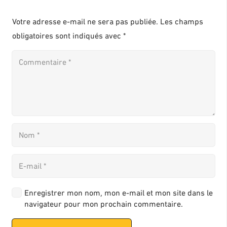
Votre adresse e-mail ne sera pas publiée.
Les champs
obligatoires sont indiqués avec
*
Enregistrer mon nom, mon e-mail et mon site dans le
navigateur pour mon prochain commentaire.