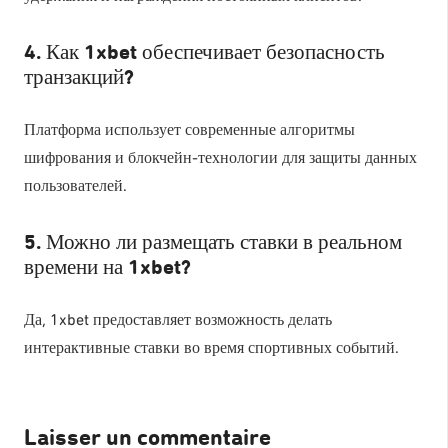
4. Как 1xbet обеспечивает безопасность
транзакций?
Платформа использует современные алгоритмы
шифрования и блокчейн-технологии для защиты данных
пользователей.
5. Можно ли размещать ставки в реальном
времени на 1xbet?
Да, 1xbet предоставляет возможность делать
интерактивные ставки во время спортивных событий.
Laisser un commentaire