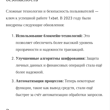
Сложные технологии и безопасность пользователей —
ключ к успешной работе 1xbet. В 2023 году были
внедрены следующие обновления:
Использование блокчейн-технологий:
Это
позволяет обеспечить более высокий уровень
прозрачности и надежности транзакций.
Улучшенные алгоритмы шифрования:
Защита
личных данных и финансовых операций стала ещё
более надежной.
Автоматизация процессов:
Теперь некоторые
функции, такие как вывод средств, стали ещё
быстрее за счёт автоматизации обработки запросов.