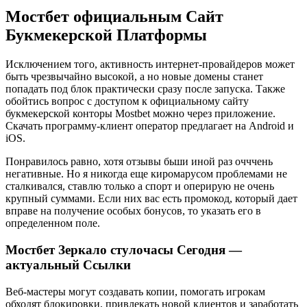
Мостбет официальным Сайт
Букмекерской Платформы
Исключением того, активность интернет-провайдеров может
быть чрезвычайно высокой, а но новые домены станет
попадать под блок практически сразу после запуска. Также
обойтись вопрос с доступом к официальному сайту
букмекерской конторы Mostbet можно через приложение.
Скачать программу-клиент оператор предлагает на Android и
iOS.
Понравилось равно, хотя отзывы бьши иной раз очччень
негативные. Но я никогда еще киромарусом проблемами не
сталкивался, ставлю только а спорт и оперирую не очень
крупный суммами. Если них вас есть промокод, который дает
вправе на получение особых бонусов, то указать его в
определенном поле.
Мостбет Зеркало стулочасы Сегодня —
актуальный Ссылки
Веб-мастеры могут создавать копии, помогать игрокам
обходят блокировки, привлекать новой клиентов и заработать