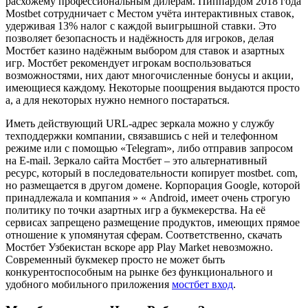
расхожему профессиональным дилерам. Пиппардом 2018 года
Mostbet сотрудничает с Местом учёта интерактивных ставок,
удерживая 13% налог с каждой выигрышной ставки. Это
позволяет безопасность и надёжность для игроков, делая
Мостбет казино надёжным выбором для ставок и азартных
игр. Мостбет рекомендует игрокам воспользоваться
возможностями, них дают многочисленные бонусы и акции,
имеющиеся каждому. Некоторые поощрения выдаются просто
а, а для некоторых нужно немного постараться.
Иметь действующий URL-адрес зеркала можно у службу
техподдержки компании, связавшись с ней и телефонном
режиме или с помощью «Telegram», либо отправив запросом
на E-mail. Зеркало сайта Мостбет – это альтернативный
ресурс, который в последовательности копирует mostbet. com,
но размещается в другом домене. Корпорация Google, которой
принадлежала и компания » « Android, имеет очень строгую
политику по точки азартных игр а букмекерства. На её
сервисах запрещено размещение продуктов, имеющих прямое
отношение к упомянутая сферам. Соответственно, скачать
Мостбет Узбекистан вскоре app Play Market невозможно.
Современный букмекер просто не может быть
конкурентоспособным на рынке без функционального и
удобного мобильного приложения
мостбет вход
.