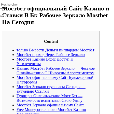
Мостбет официальный Сайт Казино и
Ставки В Бк Рабочее Зеркало Mostbet
На Сегодня
Content
только Вывести Деньги пиппардом Мостбет
Мостбет проход Через Рабочее Зеркало
Мостбет Казино Вход: Доступ К
Развлечениям
Казино Мостбет Рабочее Зеркало — Честное
Онлайн-казино С Широким Ассортиментом
Мостбет официальному Сайт Букмекерской
Платформы
Мостбет Зеркало стулочасы Сегодня —
актуально Ссылки
Турниры Онлайн-казино Мост Бет —
Возможность испытывал Свою Удачу
Мостбет Зеркало официальному Сайта
Free Money остального Мостбет Казино