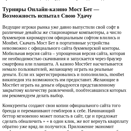
Турниры Онлайн-казино Мост Бет —
Возможность испытал Свою Удачу
Ведущие игроки рынка уже давно выпустили свой софт в
различные девайсы же стационарные компьютеры, а число
букмекеров киромарусом официальным софтом влились и
Mostbet. Скачать Мост Бет в портативные устройства
невозможно с официального сайта букмекерской конторы.
Мобильная версия сайта – упрощенная версия сайта, которая
не необходимостью скачивания и запускается через браузер
смартфона или планшета. А казино Мостбет насчитывается
немало пользователей, желающему играть на реальные
деньги. Если их зарегистрировались и пополнились, mostbet
википедия эта возможность им предоставит. Желающие в
Мостбет играть на деньги обрадуются представленному
закрытому количеству развлечений, пообтесавшихся которых
им рекомендуем делать выбор.
Конкуренты создают свои копии официального сайта того
бренда и переманивают гемблеров к себе. Начинающий
беттор мгновенно может попасть в сайт, где и предложат
сделать обналичить » « в один клик, же вот вернуть кварплату
обратно уже вряд ли получится. Приложение экономит