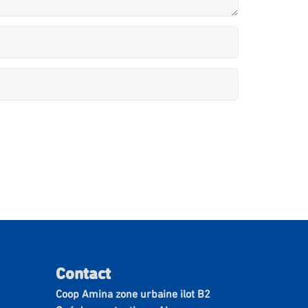
Contact
Coop Amina zone urbaine ilot B2