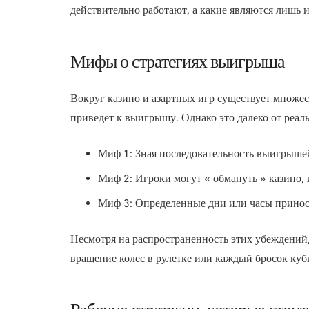
действительно работают, а какие являются лишь 
Мифы о стратегиях выигрыша
Вокруг казино и азартных игр существует множес
приведет к выигрышу. Однако это далеко от реал
Миф 1: Зная последовательность выигрыше
Миф 2: Игроки могут « обмануть » казино,
Миф 3: Определенные дни или часы принос
Несмотря на распространенность этих убеждений,
вращение колес в рулетке или каждый бросок ку