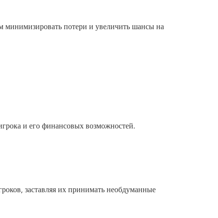
м минимизировать потери и увеличить шансы на
 игрока и его финансовых возможностей.
гроков, заставляя их принимать необдуманные