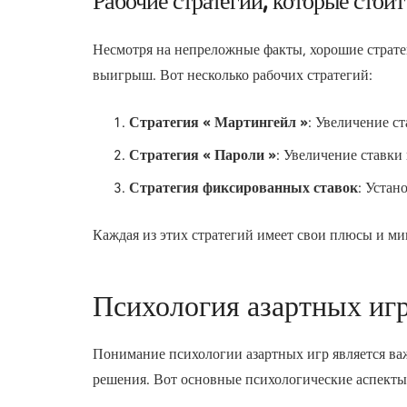
Рабочие стратегии, которые стоит
Несмотря на непреложные факты, хорошие страт
выигрыш. Вот несколько рабочих стратегий:
Стратегия « Мартингейл »
: Увеличение с
Стратегия « Пароли »
: Увеличение ставк
Стратегия фиксированных ставок
: Устан
Каждая из этих стратегий имеет свои плюсы и ми
Психология азартных иг
Понимание психологии азартных игр является ва
решения. Вот основные психологические аспекты