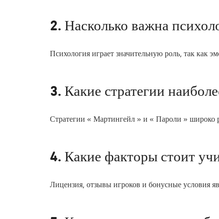
2. Насколько важна психол
Психология играет значительную роль, так как э
3. Какие стратегии наибол
Стратегии « Мартингейл » и « Пароли » широко р
4. Какие факторы стоит уч
Лицензия, отзывы игроков и бонусные условия я