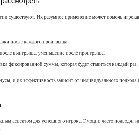
 рассмотреть
егии существуют. Их разумное применение может помочь игрока
тавки после каждого проигрыша.
и после выигрыша, уменьшение после проигрыша.
овка фиксированной суммы, которая будет ставиться каждый раз.
нусы, и их эффективность зависит от индивидуального подхода
р
жным аспектом для успешного игрока. Эмоции часто подводят и
: