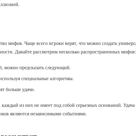
иллюзией.
тво мифов. Чаще всего игроки верят, что можно создать универ
ьности. Давайте рассмотрим несколько распространенных мифов:
й, можно предсказать следующий.
 используя специальные алгоритмы.
ят больше удачи.
 каждый из них не имеет под собой серьезных оснований. Удача 
биков являются независимыми событиями.