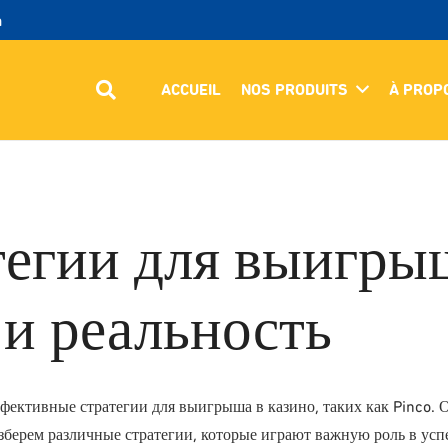
m
ACCUEIL
NOS PRODUITS
À PROP
тегии для выигры
и реальность
ффективные стратегии для выигрыша в казино, таких как Pinco. 
берем различные стратегии, которые играют важную роль в успе