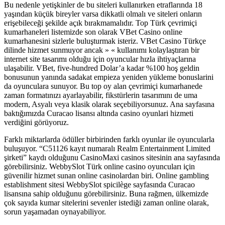
Bu nedenle yetişkinler de bu siteleri kullanırken etraflarında 18
yaşından küçük bireyler varsa dikkatli olmalı ve siteleri onların
erişebileceği şekilde açık bırakmamalıdır. Top Türk çevrimiçi
kumarhaneleri listemizde son olarak VBet Casino online
kumarhanesini sizlerle buluşturmak isteriz. VBet Casino Türkçe
dilinde hizmet sunmuyor ancak » « kullanımı kolaylaştıran bir
internet site tasarımı olduğu için oyuncular hızla ihtiyaçlarına
ulaşabilir. VBet, five-hundred Dolar’a kadar %100 hoş geldin
bonusunun yanında sadakat empieza yeniden yükleme bonuslarini
da oyunculara sunuyor. Bu top oy alan çevrimiçi kumarhanede
zaman formatınızı ayarlayabilir, fikstürlerin tasarımını de uma
modern, Asyalı veya klasik olarak seçebiliyorsunuz. Ana sayfasına
baktığımızda Curacao lisansı altında casino oyunlari hizmeti
verdiğini görüyoruz.
Farklı miktarlarda ödüller birbirinden farklı oyunlar ile oyuncularla
buluşuyor. “C51126 kayıt numaralı Realm Entertainment Limited
şirketi” kaydı olduğunu CasinoMaxi casinos sitesinin ana sayfasında
görebilirsiniz. WebbySlot Türk online casino oyuncuları için
güvenilir hizmet sunan online casinolardan biri. Online gambling
establishment sitesi WebbySlot spicilège sayfasında Curacao
lisansına sahip olduğunu görebilirsiniz. Buna rağmen, ülkemizde
çok sayıda kumar sitelerini sevenler istediği zaman online olarak,
sorun yaşamadan oynayabiliyor.