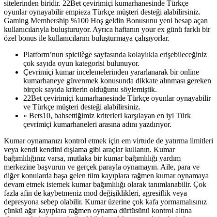
sitelerinden biridir. 22Bet çevirimiçi kumarhanesinde Türkçe
oyunlar oynayabilir empieza Türkçe müşteri desteği alabilirsiniz.
Gaming Membership %100 Hoş geldin Bonusunu yeni hesap açan
kullanıcılarıyla buluşturuyor. Ayrıca haftanın your ex günü farklı bir
özel bonus ile kullanıcılarını buluşturmaya çalışıyorlar.
Platform’nun spicilège sayfasında kolaylıkla erişebileceğiniz
çok sayıda oyun kategorisi bulunuyor.
Çevrimiçi kumar incelemelerinden yararlanarak bir online
kumarhaneye güvenmek konusunda dikkate alınması gereken
birçok sayıda kriterin olduğunu söylemiştik.
22Bet çevirimiçi kumarhanesinde Türkçe oyunlar oynayabilir
ve Türkçe müşteri desteği alabilirsiniz.
« Bets10, bahsettiğimiz kriterleri karşılayan en iyi Türk
çevrimiçi kumarhaneleri arasına adını yazdırıyor.
Kumar oynamanızı kontrol etmek için em virtude de yatırma limitleri
veya kendi kendini dışlama gibi araçlar kullanın. Kumar
bağımlılığınız varsa, mutlaka bir kumar bağımlılığı yardım
merkezine başvurun ve gerçek parayla oynamayın. Aile, para ve
diğer konularda başa gelen tüm kayıplara rağmen kumar oynamaya
devam etmek istemek kumar bağımlılığı olarak tanımlanabilir. Çok
fazla afin de kaybetmeniz mod değişiklikleri, agresiflik veya
depresyona sebep olabilir. Kumar üzerine çok kafa yormamalısınız
çünkü ağır kayıplara rağmen oynama dürtüsünü kontrol altına