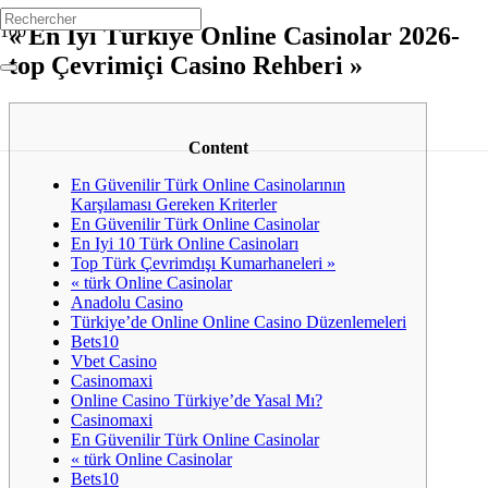
« En İyi Türkiye Online Casinolar 2026-
top Çevrimiçi Casino Rehberi »
Content
En Güvenilir Türk Online Casinolarının
Karşılaması Gereken Kriterler
En Güvenilir Türk Online Casinolar
En Iyi 10 Türk Online Casinoları
Top Türk Çevrimdışı Kumarhaneleri »
« türk Online Casinolar
Anadolu Casino
Türkiye’de Online Online Casino Düzenlemeleri
Bets10
Vbet Casino
Casinomaxi
Online Casino Türkiye’de Yasal Mı?
Casinomaxi
En Güvenilir Türk Online Casinolar
« türk Online Casinolar
Bets10