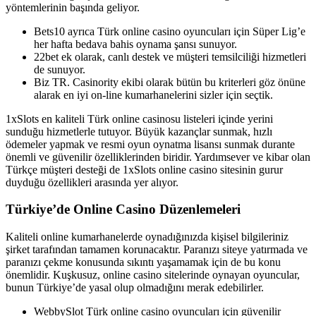
yöntemlerinin başında geliyor.
Bets10 ayrıca Türk online casino oyuncuları için Süper Lig’e
her hafta bedava bahis oynama şansı sunuyor.
22bet ek olarak, canlı destek ve müşteri temsilciliği hizmetleri
de sunuyor.
Biz TR. Casinority ekibi olarak bütün bu kriterleri göz önüne
alarak en iyi on-line kumarhanelerini sizler için seçtik.
1xSlots en kaliteli Türk online casinosu listeleri içinde yerini
sunduğu hizmetlerle tutuyor. Büyük kazançlar sunmak, hızlı
ödemeler yapmak ve resmi oyun oynatma lisansı sunmak durante
önemli ve güvenilir özelliklerinden biridir. Yardımsever ve kibar olan
Türkçe müşteri desteği de 1xSlots online casino sitesinin gurur
duyduğu özellikleri arasında yer alıyor.
Türkiye’de Online Casino Düzenlemeleri
Kaliteli online kumarhanelerde oynadığınızda kişisel bilgileriniz
şirket tarafından tamamen korunacaktır. Paranızı siteye yatırmada ve
paranızı çekme konusunda sıkıntı yaşamamak için de bu konu
önemlidir. Kuşkusuz, online casino sitelerinde oynayan oyuncular,
bunun Türkiye’de yasal olup olmadığını merak edebilirler.
WebbySlot Türk online casino oyuncuları için güvenilir