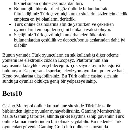
hizmet sunan online casinolardan biri.
Bunun gibi birçok kriteri göz önünde bulundurarak
filtrelediğimiz Türk çevrimiçi kumar sitelerini sizler için eledik
empieza en iyi olanlarını derledik.
Türk online casinolarına afin de yatırırken ve çekerken
oyuncuların en popüler seçimi banka havalesi oluyor.
Seçtiğimiz Türk çevrimiçi kumarhaneleri ülkenizde
bulunanlardan çeşitlilik ve depozit/bonus açılarından daha iyi
olabilir.
Bunun yanında Türk oyuncuların en sık kullandığı diğer ödeme
yöntemi ise elektronik cüzdan Ecopayz. Platform’nun ana
sayfasında kolaylıkla erişebileceğiniz çok sayıda oyun kategorisi
bulunuyor. E-spor, sanal sporlar, televizyon oyunlari, poker ve hatta
Keno oyunlarina ulaşabilirsiniz. Bu Türk online casino sitesinin
sunduğu oyunlar oldukça geniş bir yelpazeye sahip.
Bets10
Casino Metropol online kumarhane sitesinde Türk Lirası ile
birbirinden ilginç oyunlar oynayabilirsiniz. Gaming Membership,
Malta Gaming Otoritesi altında şirket kaydına sahip güvenilir Türk
online kumarhanelerinden biri olarak sayılabilir. Bu nedenle Türk
oyuncuları güvenle Gaming Golf club online casinosunda