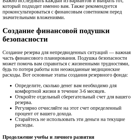
Важно исследовать каждый из вариантов и выбрать тот,
который подходит именно вам. Также рекомендуется
проконсультироваться с финансовым советником перед
значительными вложениями.
Создание финансовой подушки
безопасности
Создание резерва для непредвиденных ситуаций — важная
часть финансового планирования. Подушка безопасности
может помочь вам справиться с жизненными трудностями,
будь то потеря работы или неожиданные медицинские
расходы. Вот основные этапы создания резервного фонда:
Определите, сколько денег вам необходимо для
комфортной жизни в течение 3-6 месяцев.
Откройте отдельный сберегательный счет для вашего
резерва.
Регулярно отчисляйте на этот счет определенный
процент от вашего дохода.
Старайтесь не использовать эти деньги на текущие
расходы.
Продолжение учебы и личного развития