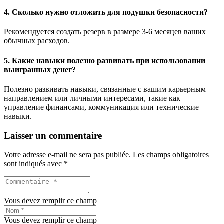
4. Сколько нужно отложить для подушки безопасности?
Рекомендуется создать резерв в размере 3-6 месяцев ваших
обычных расходов.
5. Какие навыки полезно развивать при использовании
выигранных денег?
Полезно развивать навыки, связанные с вашим карьерным
направлением или личными интересами, такие как
управление финансами, коммуникация или технические
навыки.
Laisser un commentaire
Votre adresse e-mail ne sera pas publiée.
Les champs obligatoires
sont indiqués avec
*
Vous devez remplir ce champ
Vous devez remplir ce champ