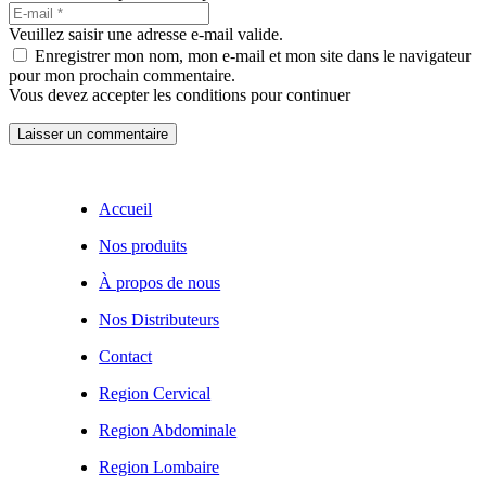
Veuillez saisir une adresse e-mail valide.
Enregistrer mon nom, mon e-mail et mon site dans le navigateur
pour mon prochain commentaire.
Vous devez accepter les conditions pour continuer
Laisser un commentaire
Accueil
Nos produits
À propos de nous
Nos Distributeurs
Contact
Region Cervical
Region Abdominale
Region Lombaire