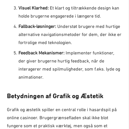
Visuel Klarhed:
Et klart og tiltrækkende design kan
holde brugerne engagerede i længere tid.
Fallback-løsninger:
Understøt brugere med hurtige
alternative navigationsmetoder for dem, der ikke er
fortrolige med teknologien.
Feedback Mekanismer:
Implementer funktioner,
der giver brugerne hurtig feedback, når de
interagerer med spilmuligheder, som f.eks. lyde og
animationer.
Betydningen af Grafik og Æstetik
Grafik og æstetik spiller en central rolle i hasardspil på
online casinoer. Brugergrænsefladen skal ikke blot
fungere som et praktisk værktøj, men også som et