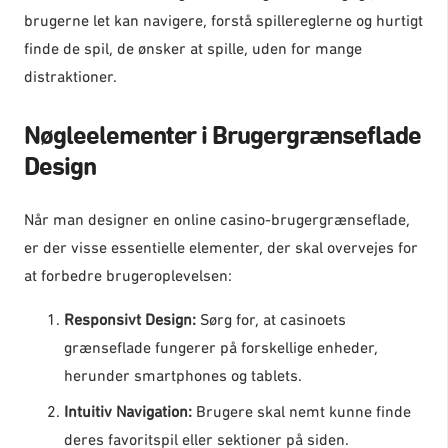
brugerne let kan navigere, forstå spillereglerne og hurtigt
finde de spil, de ønsker at spille, uden for mange
distraktioner.
Nøgleelementer i Brugergrænseflade
Design
Når man designer en online casino-brugergrænseflade,
er der visse essentielle elementer, der skal overvejes for
at forbedre brugeroplevelsen:
Responsivt Design:
Sørg for, at casinoets
grænseflade fungerer på forskellige enheder,
herunder smartphones og tablets.
Intuitiv Navigation:
Brugere skal nemt kunne finde
deres favoritspil eller sektioner på siden.