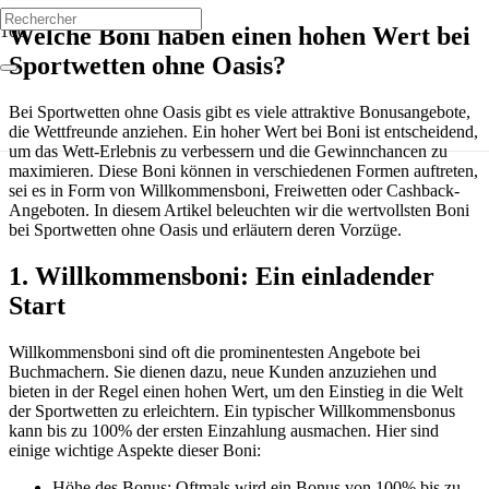
Welche Boni haben einen hohen Wert bei
Sportwetten ohne Oasis?
Bei Sportwetten ohne Oasis gibt es viele attraktive Bonusangebote,
die Wettfreunde anziehen. Ein hoher Wert bei Boni ist entscheidend,
um das Wett-Erlebnis zu verbessern und die Gewinnchancen zu
maximieren. Diese Boni können in verschiedenen Formen auftreten,
sei es in Form von Willkommensboni, Freiwetten oder Cashback-
Angeboten. In diesem Artikel beleuchten wir die wertvollsten Boni
bei Sportwetten ohne Oasis und erläutern deren Vorzüge.
1. Willkommensboni: Ein einladender
Start
Willkommensboni sind oft die prominentesten Angebote bei
Buchmachern. Sie dienen dazu, neue Kunden anzuziehen und
bieten in der Regel einen hohen Wert, um den Einstieg in die Welt
der Sportwetten zu erleichtern. Ein typischer Willkommensbonus
kann bis zu 100% der ersten Einzahlung ausmachen. Hier sind
einige wichtige Aspekte dieser Boni:
Höhe des Bonus: Oftmals wird ein Bonus von 100% bis zu