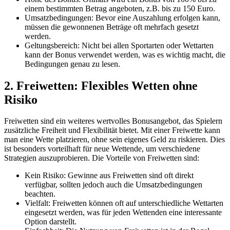
einem bestimmten Betrag angeboten, z.B. bis zu 150 Euro.
Umsatzbedingungen: Bevor eine Auszahlung erfolgen kann,
müssen die gewonnenen Beträge oft mehrfach gesetzt
werden.
Geltungsbereich: Nicht bei allen Sportarten oder Wettarten
kann der Bonus verwendet werden, was es wichtig macht, die
Bedingungen genau zu lesen.
2. Freiwetten: Flexibles Wetten ohne
Risiko
Freiwetten sind ein weiteres wertvolles Bonusangebot, das Spielern
zusätzliche Freiheit und Flexibilität bietet. Mit einer Freiwette kann
man eine Wette platzieren, ohne sein eigenes Geld zu riskieren. Dies
ist besonders vorteilhaft für neue Wettende, um verschiedene
Strategien auszuprobieren. Die Vorteile von Freiwetten sind:
Kein Risiko: Gewinne aus Freiwetten sind oft direkt
verfügbar, sollten jedoch auch die Umsatzbedingungen
beachten.
Vielfalt: Freiwetten können oft auf unterschiedliche Wettarten
eingesetzt werden, was für jeden Wettenden eine interessante
Option darstellt.